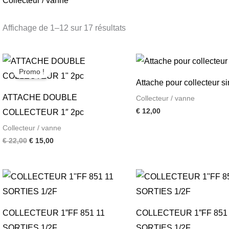
Collecteur / vanne
Affichage de 1–12 sur 17 résultats
Le
Le
prix
prix
Promo !
initial
actuel
Attache pour collecteur s
était :
est :
€ 22,00.
€ 15,00.
ATTACHE DOUBLE
Collecteur / vanne
€
12,00
COLLECTEUR 1″ 2pc
Collecteur / vanne
€
22,00
€
15,00
COLLECTEUR 1”FF 851 11
COLLECTEUR 1”FF 851
SORTIES 1/2F
SORTIES 1/2F