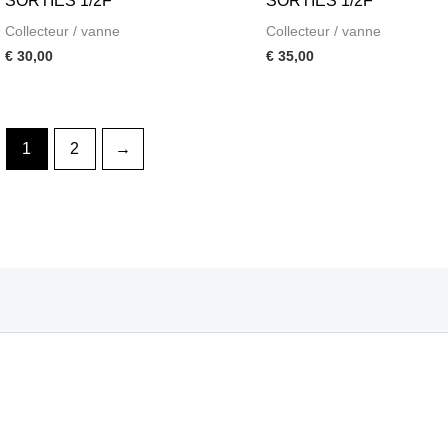
SORTIES 1/2F
SORTIES 1/2F
Collecteur / vanne
Collecteur / vanne
€
30,00
€
35,00
1
2
→