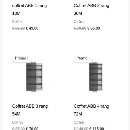
coffret ABB 1 rang
Coffret ABB 2 rang
18M
36M
Coffret
Coffret
€
55,00
€
49,00
€
70,00
€
65,00
Le
Le
Le
Le
prix
prix
prix
prix
Promo !
Promo !
initial
actuel
initial
actuel
était :
est :
était :
est :
€ 85,00.
€ 78,00.
€ 140,00.
€ 115,00.
Coffret ABB 3 rang
Coffret ABB 4 rang
54M
72M
Coffret
Coffret
€
85,00
€
78,00
€
140,00
€
115,00