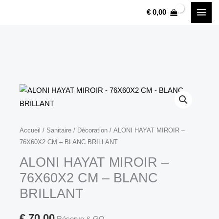
ALONI
Aller
€
0,00
HAYAT
au
MIROIR
contenu
-
76X60X2
CM
-
BLANC
BRILLANT
quantité
Accueil
/
Sanitaire
/
Décoration
/ ALONI HAYAT MIROIR –
76X60X2 CM – BLANC BRILLANT
de
ALONI
ALONI HAYAT MIROIR –
HAYAT
76X60X2 CM – BLANC
MIROIR
BRILLANT
-
76X60X2
€
70,00
Réserve & GO