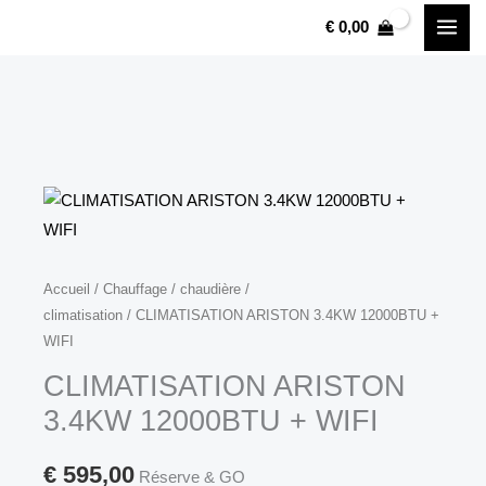
CLIMATISATION
Aller
€
0,00
ARISTON
au
3.4KW
contenu
12000BTU
+
WIFI
quantité
Accueil
/
Chauffage
/
chaudière /
climatisation
/ CLIMATISATION ARISTON 3.4KW 12000BTU +
de
WIFI
CLIMATISATION
ARISTON
CLIMATISATION ARISTON
3.4KW
3.4KW 12000BTU + WIFI
12000BTU
+
€
595,00
Réserve & GO