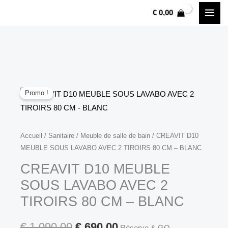
CREAVIT
Aller
€
0,00
D10
au
MEUBLE
contenu
SOUS
LAVABO
AVEC
2
Promo !
TIROIRS
80
CM
quantité
Accueil
/
Sanitaire
/
Meuble de salle de bain
/ CREAVIT D10
Le
Le
-
MEUBLE SOUS LAVABO AVEC 2 TIROIRS 80 CM – BLANC
de
BLANC
prix
prix
CREAVIT
CREAVIT D10 MEUBLE
D10
initial
actuel
SOUS LAVABO AVEC 2
MEUBLE
TIROIRS 80 CM – BLANC
était :
est :
SOUS
LAVABO
€ 1.090,00.
€ 690,00.
€
1.090,00
€
690,00
Réserve & GO