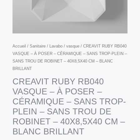
ROBINET
–
40X8,5X40
CM
–
quantité
Accueil
/
Sanitaire
/
Lavabo / vasque
/ CREAVIT RUBY RB040
BLANC
VASQUE – À POSER – CÉRAMIQUE – SANS TROP-PLEIN –
de
BRILLANT
SANS TROU DE ROBINET – 40X8,5X40 CM – BLANC
CREAVIT
BRILLANT
RUBY
CREAVIT RUBY RB040
RB040
VASQUE
VASQUE – À POSER –
–
CÉRAMIQUE – SANS TROP-
À
PLEIN – SANS TROU DE
POSER
ROBINET – 40X8,5X40 CM –
–
BLANC BRILLANT
CÉRAMIQUE
–