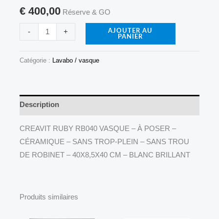
€
400,00
SANS
Réserve & GO
TROP-
-
+
AJOUTER AU
PANIER
PLEIN
–
Catégorie :
Lavabo / vasque
SANS
TROU
DE
ROBINET
Description
–
CREAVIT RUBY RB040 VASQUE – À POSER –
40X8,5X40
CÉRAMIQUE – SANS TROP-PLEIN – SANS TROU
CM
DE ROBINET – 40X8,5X40 CM – BLANC BRILLANT
–
BLANC
BRILLANT
Produits similaires