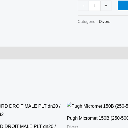
3/4
-
+
7BAR
Catégorie :
Divers
Pugh Micromet 150B (250-500l
 DROIT MALE PLT dn20 /
Divers