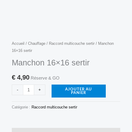
quantité
Accueil
/
Chauffage
/
Raccord multicouche sertir
/ Manchon
16×16 sertir
de
Manchon
Manchon 16×16 sertir
16x16
sertir
€
4,90
Réserve & GO
-
+
AJOUTER AU
PANIER
Catégorie :
Raccord multicouche sertir