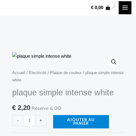
plaque
Aller
€
0,00
simple
au
intense
contenu
white
quantité
Accueil
/
Electricité
/
Plaque de couleur
/ plaque simple intense
white
de
plaque
plaque simple intense white
simple
intense
€
2,20
Réserve & GO
white
-
+
AJOUTER AU
PANIER