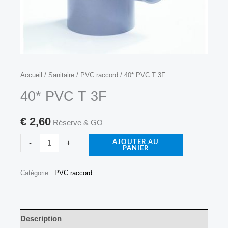
quantité
Accueil
/
Sanitaire
/
PVC raccord
/ 40* PVC T 3F
de
40* PVC T 3F
40*
PVC
€
2,60
Réserve & GO
T
-
+
AJOUTER AU
3F
PANIER
Catégorie :
PVC raccord
Description