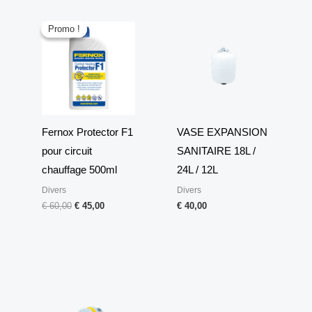
Le
Le
prix
prix
Promo !
Promo !
initial
actuel
était :
est :
€ 60,00.
€ 45,00.
Fernox Protector F1
VASE EXPANSION
pour circuit
SANITAIRE 18L /
chauffage 500ml
24L / 12L
Divers
Divers
€
60,00
€
45,00
€
40,00