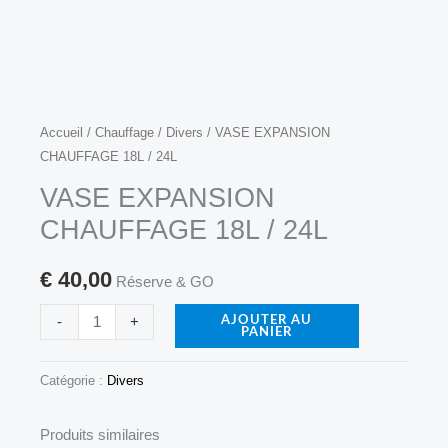
quantité
Accueil
/
Chauffage
/
Divers
/ VASE EXPANSION
CHAUFFAGE 18L / 24L
de
VASE
VASE EXPANSION
EXPANSION
CHAUFFAGE 18L / 24L
CHAUFFAGE
18L
€
40,00
Réserve & GO
/
-
+
24L
AJOUTER AU
PANIER
Catégorie :
Divers
Produits similaires