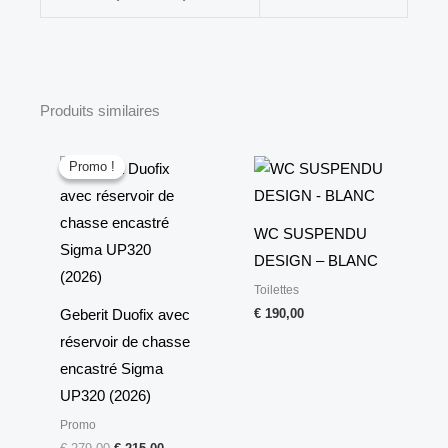
Produits similaires
Le
Le
prix
prix
Promo !
Promo !
initial
actuel
était :
est :
€ 279,00.
€ 215,00.
WC SUSPENDU
DESIGN – BLANC
Toilettes
€
190,00
Geberit Duofix avec
réservoir de chasse
encastré Sigma
UP320 (2026)
Promo