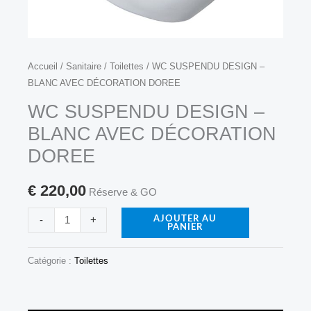
quantité
Accueil
/
Sanitaire
/
Toilettes
/ WC SUSPENDU DESIGN –
BLANC AVEC DÉCORATION DOREE
de
WC
WC SUSPENDU DESIGN –
SUSPENDU
BLANC AVEC DÉCORATION
DESIGN
DOREE
-
BLANC
€
220,00
Réserve & GO
AVEC
DÉCORATION
-
+
AJOUTER AU
PANIER
DOREE
Catégorie :
Toilettes