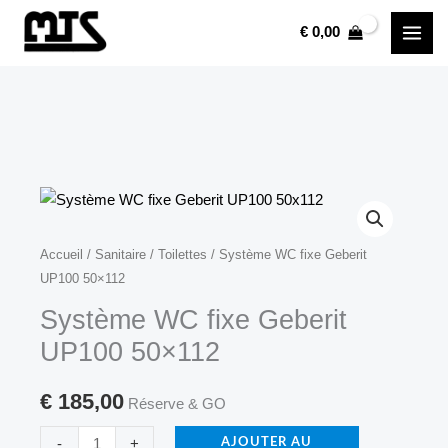
Système
Aller
€
0,00
WC
au
fixe
contenu
Geberit
UP100
50x112
quantité
Accueil
/
Sanitaire
/
Toilettes
/ Système WC fixe Geberit
UP100 50×112
de
Système
Système WC fixe Geberit
WC
UP100 50×112
fixe
Geberit
€
185,00
Réserve & GO
UP100
-
+
50x112
AJOUTER AU