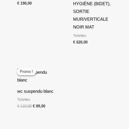
€
190,00
HYGIÈNE (BIDET),
SORTIE
MUR/VERTICALE
NOIR MAT
Toilettes
€
620,00
Le
Le
prix
prix
Promo !
Promo !
initial
actuel
était :
est :
€ 110,00.
€ 89,00.
wc suspendu blanc
Toilettes
€
110,00
€
89,00